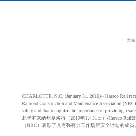
发布时
CHARLOTTE, N.C. (January 31, 2019)-- Harsco Rail recen
Railroad Construction and Maintenance Association (NRC) 
safety and that recognize the importance of providing a sa
北卡罗来纳州夏洛特（2019年1月31日）-Harsco
（NRC）表彰了具有强有力工作场所安全计划的成