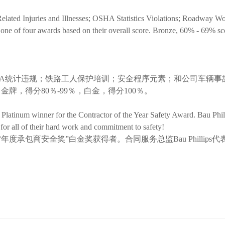
ted Injuries and Illnesses; OSHA Statistics Violations; Roadway Wor
e of four awards based on their overall score. Bronze, 60% - 69% sc
OSHA统计违规；铁路工人保护培训；安全程序元素；和公司车辆
，金牌，得分80％-99％，白金，得分100％。
 Platinum winner for the Contractor of the Year Safety Award. Bau Phil
for all of their hard work and commitment to safety!
为“年度承包商安全奖”白金奖获得者。合同服务总监Bau Phillips