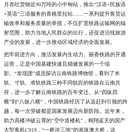
月吞吐货物近90万吨的小中甸站，推出“汉语+民族语
+英语”三语服务的香格里拉站……一系列提升客货运
输效率和服务质量的举措，不仅扩宽铁路运输网的辐
射范围，助力当地人民群众的出行，还促进沿线旅游
产业的发展，进一步推动区域经济的全面发展。
把牢前进方向，激活发展内生动力。丽香铁路的开通
运营，正是中国基建快速且稳健发展的一个缩
影。“发现团”成员探访云南铁路博物馆，看到了米
轨、寸轨、准轨铁路三种不同轨距的铁路在云南共
存，进一步了解云南铁路的百年变迁。从“四纵四
横”到“八纵八横”，中国铁路经历了从追赶到引领的跨
越，每一次突破都是国家发展迈向新阶段。近年来，
助力高楼冲破云霄的“空中造楼机”，翱翔蓝天的国产
大型客机C919，“一桥连三地”的港珠澳大桥，这