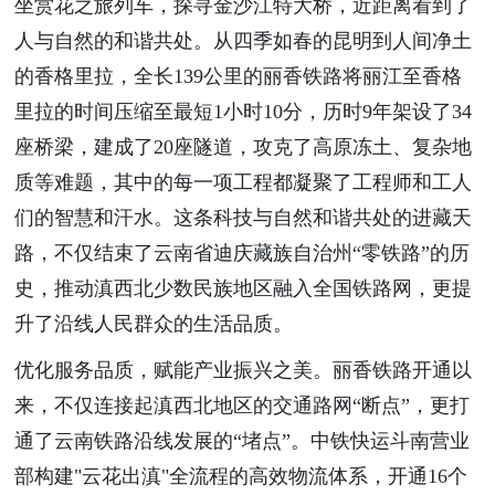
坐赏花之旅列车，探寻金沙江特大桥，近距离看到了
人与自然的和谐共处。从四季如春的昆明到人间净土
的香格里拉，全长139公里的丽香铁路将丽江至香格
里拉的时间压缩至最短1小时10分，历时9年架设了34
座桥梁，建成了20座隧道，攻克了高原冻土、复杂地
质等难题，其中的每一项工程都凝聚了工程师和工人
们的智慧和汗水。这条科技与自然和谐共处的进藏天
路，不仅结束了云南省迪庆藏族自治州“零铁路”的历
史，推动滇西北少数民族地区融入全国铁路网，更提
升了沿线人民群众的生活品质。
优化服务品质，赋能产业振兴之美。丽香铁路开通以
来，不仅连接起滇西北地区的交通路网“断点”，更打
通了云南铁路沿线发展的“堵点”。中铁快运斗南营业
部构建"云花出滇"全流程的高效物流体系，开通16个